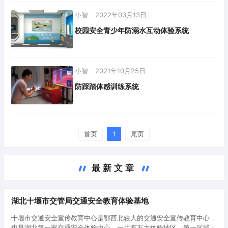
小智
2022年03月13日
校园安全青少年防溺水互动体验系统
小智
2021年10月25日
防踩踏体感训练系统
首页
1
尾页
最新文章
湖北十堰市交管局交通安全教育体验基地
十堰市交通安全宣传教育中心是鄂西北较大的交通安全宣传教育中心，
也是湖北第一家交通安全体验中心，一共有五大体验地区。第一区域：