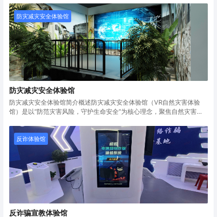
提升公众及从业人员安全意识、普及安全知识、强化应急技能而设立的
沉浸式教育场所。它通过模拟真实生产环境中的安全隐患场景，结合现
防灾减灾安全体验馆
代科技手段，为体验者提供“身临其境”的安全教育，是安全文化建设的
重要载体。安全生产体验馆核心体验区内容建设展项1、智能安全帽和安
全鞋撞击体验系统（球体坠落版/杆状版）系统由安全帽、安全鞋以及
防灾减灾安全体验馆
防灾减灾安全体验馆简介概述防灾减灾安全体验馆（VR自然灾害体验
馆）是以“防范灾害风险，守护生命安全”为核心理念，聚焦自然灾害与
公共安全事件的预防、应对及自救互救能力提升的综合性实践教育基
地。通过模拟真实灾害场景与互动科技，场馆旨在增强公众的防灾意
识、应急反应能力和科学避险技能，助力构建“全民防灾、科学减灾”的
反诈体验馆
社会防线。防灾减灾安全体验馆功能定位灾害认知普及：通过场景化展
示与数据可视化，普及地震、台风、洪涝、火灾等灾害的成因与危害。
应急技能实训：提供逃生、避险、救援等关键技能实操演练，强化“黄金
救
反诈骗宣教体验馆