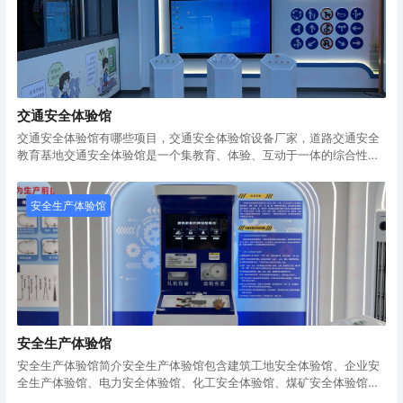
案，可与我们联系获取专业的建议，和专属的定制化方案 188 98861
9663）点击设备名称可跳转到产品界面查看样图1、电气火
交通安全体验馆
交通安全体验馆有哪些项目，交通安全体验馆设备厂家，道路交通安全
教育基地交通安全体验馆是一个集教育、体验、互动于一体的综合性场
馆，它通过模拟真实的交通环境和场景，结合多种现代科技手段，为参
观者提供生动、实用的交通安全教育体验。以下是对交通安全体验馆的
详细介绍：一、建设背景与目的交通安全体验馆的建设旨在提高公众对
安全生产体验馆
交通安全的认知和意识，培养正确的交通行为习惯，从而减少交通事故
的发生。它利用创新展项、互动体验和教育宣传等方式，使参观者在身
临其境的体验中学习和掌握交通安全知识，增强应急自救互救能力。
二、主
安全生产体验馆
安全生产体验馆简介安全生产体验馆包含建筑工地安全体验馆、企业安
全生产体验馆、电力安全体验馆、化工安全体验馆、煤矿安全体验馆、
工伤预防警示教育体验馆、安全警示教育基地、安全培训道场，是专为