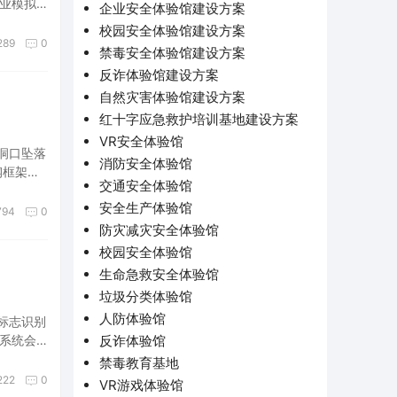
作业模拟
企业安全体验馆建设方案
场环境,
校园安全体验馆建设方案
结构部分
289
0
禁毒安全体验馆建设方案
反诈体验馆建设方案
自然灾害体验馆建设方案
红十字应急救护培训基地建设方案
VR安全体验馆
 洞口坠落
消防安全体验馆
钢框架，
交通安全体验馆
洞口坠落
安全生产体验馆
4.8
794
0
防灾减灾安全体验馆
校园安全体验馆
生命急救安全体验馆
垃圾分类体验馆
人防体验馆
标志识别
，系统会
反诈体验馆
制安全标
禁毒教育基地
 1.主
222
0
VR游戏体验馆