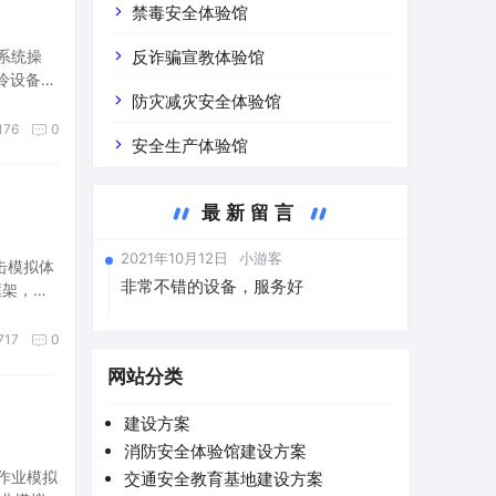
禁毒安全体验馆
系统操
反诈骗宣教体验馆
冷设备操
防灾减灾安全体验馆
6：9高
s10
176
0
安全生产体验馆
最新留言
2021年10月12日
小游客
击模拟体
非常不错的设备，服务好
框架，安
撞击模拟
厚钢板，
717
0
网站分类
建设方案
消防安全体验馆建设方案
作业模拟
交通安全教育基地建设方案