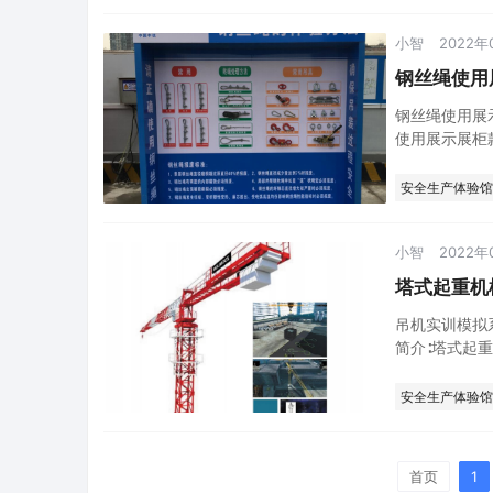
小智
2022年
钢丝绳使用
钢丝绳使用展
使用展示展柜款
封，不锈钢封
当绳头或绳头
安全生产体验
所致。应该找
小智
2022年
塔式起重机
吊机实训模拟
简介∶塔式起
环境，主要用
的同时明确操
安全生产体验
柄、行走脚踏
首页
1