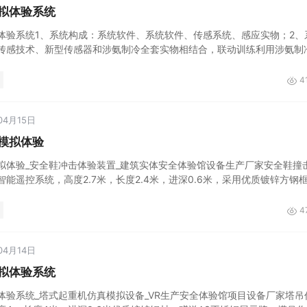
拟体验系统
体验系统1、系统构成：系统软件、系统软件、传感系统、感应实物；2、
传感技术、新型传感器和涉氨制冷全套实物相结合，联动训练利用涉氨制
、软件支持1920×1080高清分辨率以及1280×720画面显示，完美支持1
备。4、运行环境：Windows 7 32/64，Windows8 32/64，Window
馆
4
04月15日
模拟体验
拟体验_安全鞋冲击体验装置_建筑实体安全体验馆设备生产厂家安全鞋撞
能遥控系统，高度2.7米，长度2.4米，进深0.6米，采用优质镀锌方钢
档铝塑板层封，不锈钢封边，平面广告CI，赠送A3不锈钢展示牌。安全鞋
为三人或四人用，并配备无线遥控，原材料一般选用镀锌钢管，烤漆工艺
馆
4
构，防腐蚀防锈处理，使用期限长，电气设...
04月14日
拟体验系统
体验系统_塔式起重机仿真模拟设备_VR生产安全体验馆项目设备厂家塔吊