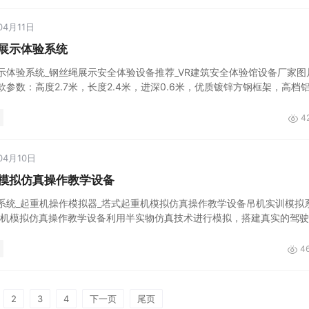
04月11日
展示体验系统
示体验系统_钢丝绳展示安全体验设备推荐_VR建筑安全体验馆设备厂家图
参数：高度2.7米，长度2.4米，进深0.6米，优质镀锌方钢框架，高档
边，平面广告CI，赠送A3不锈钢展示牌。钢丝绳的使用的报废标准：1、
附近有断丝时，即使断丝数很小，也说明该部位应力很大，可能是绳头安
馆
4
出损坏的原因。在绳长允许的情况下，应...
04月10日
模拟仿真操作教学设备
系统_起重机操作模拟器_塔式起重机模拟仿真操作教学设备吊机实训模拟
重机模拟仿真操作教学设备利用半实物仿真技术进行模拟，搭建真实的驾
于受训人员进行相关的驾驶和操作训练及考核，使受训人员在掌握操作步
作的安全注意事项。产品配置∶塔式起重机模拟仿真操作教学设备配置了
馆
4
、液压安全锁、破碎开关、推土铲控制、点火钥匙、油门控...
2
3
4
下一页
尾页