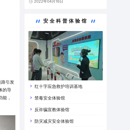
2022年04月16日
部、贵州市人民政府共创的西部地区第一个
道路运输安全警示教育基地，基地占地总面
积约2116平米，在…
安全科普体验馆
短路引发
红十字应急救护培训基地
体的导
功能，
禁毒安全体验馆
反诈骗宣教体验馆
防灾减灾安全体验馆