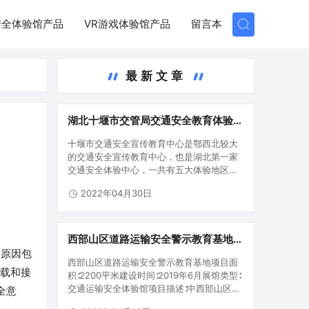
安全体验馆产品
VR游戏体验馆产品
留言本
最新文章
湖北十堰市交管局交通安全教育体验基
地
十堰市交通安全宣传教育中心是鄂西北较大
的交通安全宣传教育中心，也是湖北第一家
交通安全体验中心，一共有五大体验地区。
第一区域：交通安全警示教育宣教室第二地
2022年04月30日
区：交通安全专业知识学习培训区第三地
区：酒酒驾警示教育体验区第四地区：交通
安全专业知识学习培训互动交流区第五…
西部山区道路运输安全警示教育基地,
全国首个“体验式”山区道路运输安全教
要原因包
西部山区道路运输安全警示教育基地项目面
育培训基地
过载和接
积∶2200平米建设时间∶2019年6月展馆类型∶
交通运输安全体验馆项目描述∶中西部山区地
全意
带道路运输安全警示教育基地是国家交通