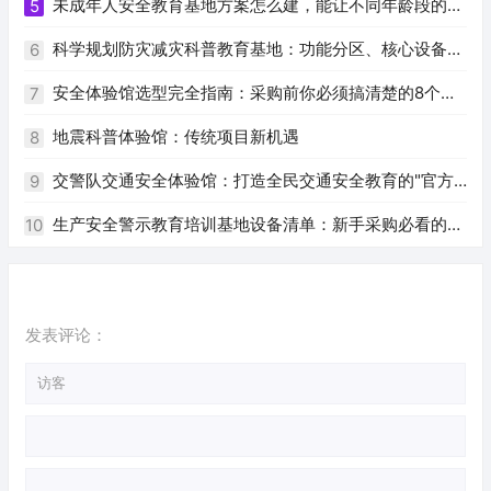
路
未成年人安全教育基地方案怎么建，能让不同年龄段的孩
5
子学到真技能
科学规划防灾减灾科普教育基地：功能分区、核心设备与
6
建设要点
安全体验馆选型完全指南：采购前你必须搞清楚的8个问
7
题
地震科普体验馆：传统项目新机遇
8
交警队交通安全体验馆：打造全民交通安全教育的"官方
9
阵地"
生产安全警示教育培训基地设备清单：新手采购必看的完
10
整指南
发表评论：