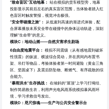
“致命盲区”互动地幕：
站在模拟的货车模型旁，地幕
投影显示其前后左右的真实盲区范围，当体验者踏入红
色盲区时触发警报，视觉冲击极强。
“安全带碰撞之旅”：
从低速到高速的渐进式体验，配
合屏幕播放未系安全带在碰撞中的身体运动轨迹，深刻
理解“生命带”的意义。
模块C：地动山摇——自然灾害求生剧场
6自由度地震平台：
模拟不同震级（从有感地震到破坏
性强震）的纵波、横波综合晃动，并在房间内布置书
架、吊灯等物品，考验体验者第一时间避险（黄金三角
区、坚固桌下）及震后防坠物、断燃气、有序疏散的综
合能力。
“暴雨洪水”生存挑战：
在倾斜的“屋顶”上学习打绳结、
制作简易救生衣，利用声光电风雨系统模拟暴风雨环
境，学习求救信号发出。
模块D：咫尺惊魂——生产与公共安全警示台