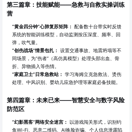
第三篇章：技能赋能——急救与自救实操训练
营
“黄金四分钟”心肺复苏矩阵：
配备数十台带实时反馈
系统的智能训练模型，自动监测按压深度、频率、回
弹，吹气量。
“创伤战场”情景包扎：
设置交通事故、地震坍塌等不
同场景，为“伤者”（高仿真模型）处理头部出血、骨
折、异物插入等伤情。
“家庭卫士”日常急救站：
学习海姆立克急救法、烫伤
处理、中风识别、婴幼儿应急护理等家庭必备技能。
第四篇章：未来已来——智慧安全与数字风险
防范区
“幻影黑客”网络安全迷宫：
以游戏闯关形式，识别钓
鱼Wi-Fi、恶意二维码、AI换脸诈骗、个人信息泄露陷