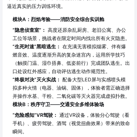
逼近真实的压力训练环境。
模块A：烈焰考验——消防安全综合实训舱
“隐患侦查室”：
高度还原杂乱厨房、老旧公寓、办公
工位等场景，挑战者在限定时间内找出所有火灾隐患。
“生死时速”黑暗逃生：
在充满无害模拟烟雾、伴有爆
燃音效、温度逐渐升高的复杂迷宫内，运用所学技巧
（触摸门温、湿巾捂鼻、低姿前行）完成团队逃生。出
口处设红外感应，自动评估逃生动作规范性。
“终极对决”灭火实战：
配备大型LED屏与实感喷头模
拟多种火情（电器、油锅、固体），体验者需正确选择
并操作水基、干粉、二氧化碳等灭火器完成虚拟扑救。
模块B：秩序守卫——交通安全多维体验场
“危险感知”VR驾驶：
通过VR设备，体验分心驾驶（看
手机）、疲劳驾驶、酒驾（视觉扭曲效果）带来的致命
瞬间。