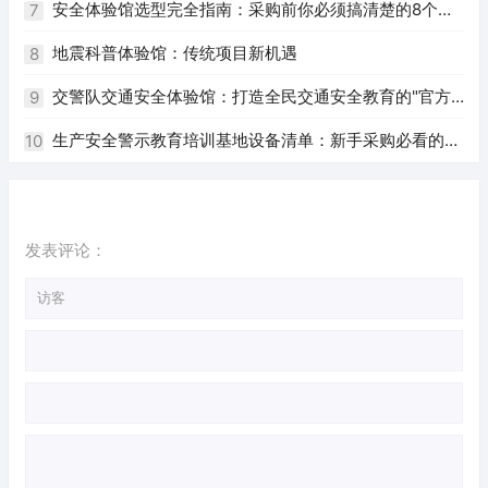
建设要点
安全体验馆选型完全指南：采购前你必须搞清楚的8个问
7
题
地震科普体验馆：传统项目新机遇
8
交警队交通安全体验馆：打造全民交通安全教育的"官方
9
阵地"
生产安全警示教育培训基地设备清单：新手采购必看的完
10
整指南
发表评论：