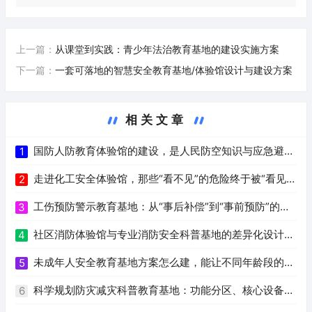
上一篇：
从课堂到实践：青少年法治教育基地的建设实施方案
下一篇：
一套可落地的智慧安全教育基地/体验馆设计与建设方案
相关文章
国防人防教育体验馆的建设，是人民防空知识与应急避险
1
技能教育实践
走进化工安全体验馆，那些“看不见”的危险终于被“看见”
2
了
工伤预防警示教育基地：从“事后补偿”到“事前预防”的安
3
全治理转型
社区消防体验馆与专业消防安全科普基地的差异化设计思
4
路
未成年人安全教育基地方案怎么建，能让不同年龄段的孩
5
子学到真技能
科学规划防灾减灾科普教育基地：功能分区、核心设备与
6