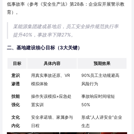
低事故率（参考《安全生产法》第28条：企业应开展警示教
育）。
某能源集团建成基地后，员工安全操作规范执行率
提升40%，事故率下降27%。
二、基地建设核心目标（3大关键）
目标
具体内容
预期效果
意识
用真实事故还原、VR
90%员工主动规避高
渗透
模拟体验
风险行为
技能
操作失误模拟+应急处
事故响应时间缩短
强化
置实训
50%
文化
安全承诺墙、家属参与
形成“人人讲安全”企业
内化
日程
生态