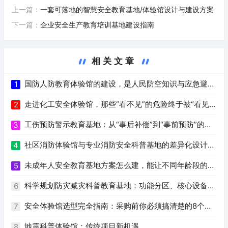
上一篇：
一套可落地的智慧安全教育基地/体验馆设计与建设方案
下一篇：
企业安全生产教育培训基地建设指南
相关文章
国防人防教育体验馆的建设，是人民防空知识与应急避险
1
技能教育实践
走进化工安全体验馆，那些“看不见”的危险终于被“看见”
2
了
工伤预防警示教育基地：从“事后补偿”到“事前预防”的安
3
全治理转型
社区消防体验馆与专业消防安全科普基地的差异化设计思
4
路
未成年人安全教育基地方案怎么建，能让不同年龄段的孩
5
子学到真技能
科学规划防灾减灾科普教育基地：功能分区、核心设备与
6
建设要点
安全体验馆选型完全指南：采购前你必须搞清楚的8个问
7
题
地震科普体验馆：传统项目新机遇
8