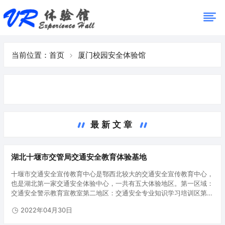
当前位置：
首页
厦门校园安全体验馆
最新文章
湖北十堰市交管局交通安全教育体验基地
十堰市交通安全宣传教育中心是鄂西北较大的交通安全宣传教育中心，
也是湖北第一家交通安全体验中心，一共有五大体验地区。第一区域：
交通安全警示教育宣教室第二地区：交通安全专业知识学习培训区第三
地区：酒酒驾警示教育体验区第四地区：交通安全专业知识学习培训互
2022年04月30日
动交流区第五…