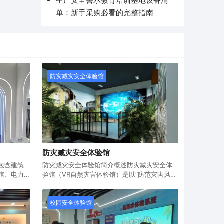
生产安全警示教育培训基地设备清
单：新手采购必看的完整指南
防灾减灾安全体验馆
防灾减灾安全体验馆
包含建筑
防灾减灾安全体验馆简介概述防灾减灾安全体
馆、电力
验馆（VR自然灾害体验馆）是以“防范灾害风
安全体验
险，守护生命安全”为核心理念，聚焦自然灾害
警示教育
与公共安全事件的预防、应对及自救互救能力
众及从业
提升的综合性实践教育基地。通过模拟真实灾
校园安全体验馆
应急技能
害场景与互动科技，场馆旨在增强公众的防灾
拟真实生
意识、应急反应能力和科学避险技能，助力构