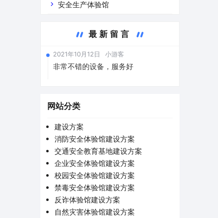
安全生产体验馆
最新留言
2021年10月12日
小游客
非常不错的设备，服务好
网站分类
建设方案
消防安全体验馆建设方案
交通安全教育基地建设方案
企业安全体验馆建设方案
校园安全体验馆建设方案
禁毒安全体验馆建设方案
反诈体验馆建设方案
自然灾害体验馆建设方案