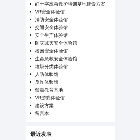
红十字应急救护培训基地建设方案
VR安全体验馆
消防安全体验馆
交通安全体验馆
安全生产体验馆
防灾减灾安全体验馆
校园安全体验馆
生命急救安全体验馆
垃圾分类体验馆
人防体验馆
反诈体验馆
禁毒教育基地
VR游戏体验馆
建设方案
留言本
最近发表