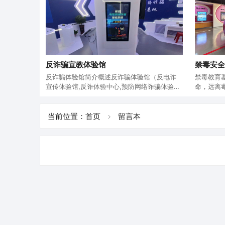
安全意识和自救互救能力。此篇内容为大家详
体验馆的
细介绍，建设消防安全体验馆有那些常见的设
安全体验
备可用：（以下内容均为简单介绍，具体功能
认知和意
参数及建设方案，可与我们联系获取专业的建
减少交通
议，和专属的定制化方案 188 98861 9663）
体验和教
点击设备名称可跳转到产品界面查看样图1、电
的体验中
反诈骗宣教体验馆
禁毒安全
气火
自救互救
反诈骗体验馆简介概述反诈骗体验馆（反电诈
禁毒教育
宣传体验馆,反诈体验中心,预防网络诈骗体验
命，远离
馆）是以“预防为先，全民反诈”为核心理念，聚
危害警示
焦电信网络诈骗、金融诈骗、街头骗局等新型
平台。基
犯罪防范的沉浸式安全教育基地。通过真实案
验与情感
当前位置：
首页
留言本
例还原、互动科技模拟及实战演练，场馆致力
及社会的
于提升公众识诈、防诈、反诈能力，筑牢全民
的防毒拒
反诈防线，助力构建“全社会参与、全链条防范”
理”的禁
的诈骗治理新格局。反诈骗体验馆功能定位诈
教育：系
骗认知教育：解析高发诈骗类型（如刷单、冒
态（如“奶
充公检法、投资理财骗局），揭露犯罪手法与
盲区。危
心理操控逻辑。情景模拟体验：通过真实场景
数据对比
复现与互动
理崩溃与