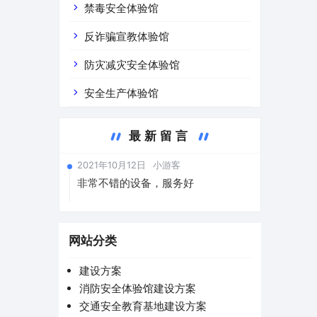
禁毒安全体验馆
反诈骗宣教体验馆
防灾减灾安全体验馆
安全生产体验馆
最新留言
2021年10月12日
小游客
非常不错的设备，服务好
网站分类
建设方案
消防安全体验馆建设方案
交通安全教育基地建设方案