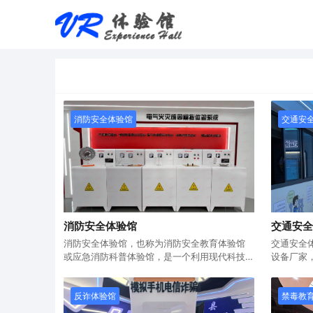
消防安全体验馆
交通安
消防安全体验馆
交通安全
消防安全体验馆，也称为消防安全教育体验馆
交通安全
或应急消防科普体验馆，是一个利用现代科技
设备厂家
手段和互动设备，为公众提供沉浸式消防安全
验馆是一
学习环境的场所。消防安全体验馆集教育、体
性场馆，
验、互动于一体，通过模拟真实的火灾场景和
反诈体验馆
结合多种
禁毒教
多样化的互动体验项目，旨在提高公众的消防
实用的交