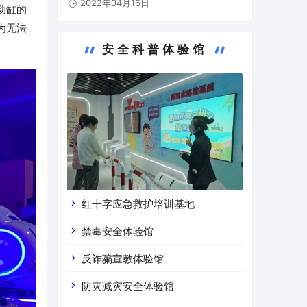
2022年04月16日
部、贵州市人民政府共创的西部地区第一个
动缸的
道路运输安全警示教育基地，基地占地总面
为无法
积约2116平米，在…
安全科普体验馆
红十字应急救护培训基地
禁毒安全体验馆
反诈骗宣教体验馆
防灾减灾安全体验馆