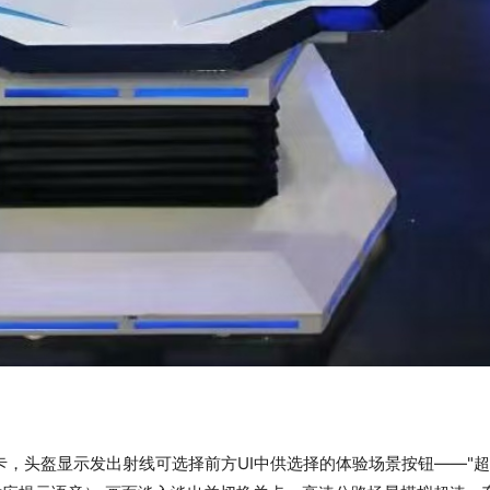
，头盔显示发出射线可选择前方UI中供选择的体验场景按钮——"