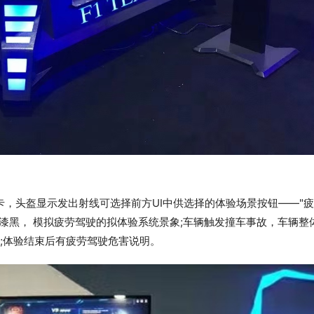
，头盔显示发出射线可选择前方UI中供选择的体验场景按钮——"
漆黑， 模拟疲劳驾驶的拟体验系统景象;车辆触发撞车事故，车辆整
面;体验结束后有疲劳驾驶危害说明。