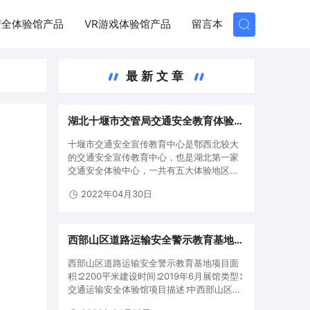
安全体验馆产品
VR游戏体验馆产品
留言本
最新文章
湖北十堰市交管局交通安全教育体验基
地
十堰市交通安全宣传教育中心是鄂西北较大
的交通安全宣传教育中心，也是湖北第一家
交通安全体验中心，一共有五大体验地区。
第一区域：交通安全警示教育宣教室第二地
2022年04月30日
区：交通安全专业知识学习培训区第三地
区：酒酒驾警示教育体验区第四地区：交通
安全专业知识学习培训互动交流区第五…
西部山区道路运输安全警示教育基地,
全国首个“体验式”山区道路运输安全教
西部山区道路运输安全警示教育基地项目面
育培训基地
积∶2200平米建设时间∶2019年6月展馆类型∶
交通运输安全体验馆项目描述∶中西部山区地
带道路运输安全警示教育基地是国家交通