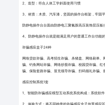
2、造型：符合人体工学斜面使用习惯
3、材质：木质、汽车漆，坚固的操作台框架，牢固平稳
防静电操作台台面由防静电三聚氰胺高压装饰层压板(
4、防静电操作台就是能满足用户的普通工作台功能的
诈骗感应盒子24种
网络贷款诈骗、高考招生诈骗、杀猪盘、网络刷单、
骗、钓鱼网站诈骗、网络炒股诈骗、校园贷诈骗、红
骗、保险套路诈骗、冒充领导诈骗、扫码领礼诈骗、
感应控制系统1套
1、智能防诈骗感应模型互动系统系统构成：系统软
2、体验方式：将不同种类的诈骗感应盒子放置感应