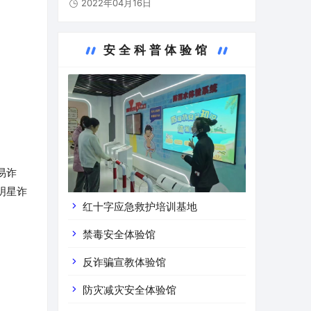
2022年04月16日
部、贵州市人民政府共创的西部地区第一个
道路运输安全警示教育基地，基地占地总面
积约2116平米，在…
安全科普体验馆
易诈
明星诈
红十字应急救护培训基地
禁毒安全体验馆
反诈骗宣教体验馆
防灾减灾安全体验馆