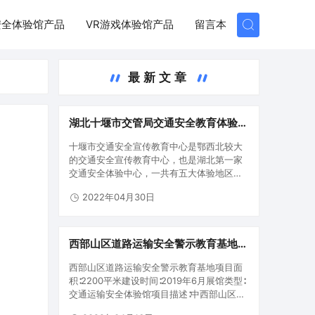
安全体验馆产品
VR游戏体验馆产品
留言本
最新文章
湖北十堰市交管局交通安全教育体验基
地
十堰市交通安全宣传教育中心是鄂西北较大
的交通安全宣传教育中心，也是湖北第一家
交通安全体验中心，一共有五大体验地区。
第一区域：交通安全警示教育宣教室第二地
2022年04月30日
区：交通安全专业知识学习培训区第三地
区：酒酒驾警示教育体验区第四地区：交通
安全专业知识学习培训互动交流区第五…
西部山区道路运输安全警示教育基地,
全国首个“体验式”山区道路运输安全教
西部山区道路运输安全警示教育基地项目面
育培训基地
积∶2200平米建设时间∶2019年6月展馆类型∶
交通运输安全体验馆项目描述∶中西部山区地
带道路运输安全警示教育基地是国家交通