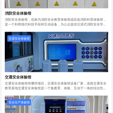
消防安全体验馆
消防安全体验馆，也称为消防安全教育体验馆或应急消防科普体验馆，
是一个利用现代科技手段和互动设备，为公众提供沉浸式消防安全学习
环境的场所。消防安全体验馆集教育、体验、互动于一体，通过模拟真
实的火灾场景和多样化的互动体验项目，旨在提高公众的消防安全意识
和自救互救能力。此篇内容为大家详细介绍，建设消防安全体验馆有那
交通安全体验馆
些常见的设备可用：（以下内容均为简单介绍，具体功能参数及建设方
案，可与我们联系获取专业的建议，和专属的定制化方案 188 98861
9663）点击设备名称可跳转到产品界面查看样图1、电气火
交通安全体验馆
交通安全体验馆有哪些项目，交通安全体验馆设备厂家，道路交通安全
教育基地交通安全体验馆是一个集教育、体验、互动于一体的综合性场
馆，它通过模拟真实的交通环境和场景，结合多种现代科技手段，为参
观者提供生动、实用的交通安全教育体验。以下是对交通安全体验馆的
详细介绍：一、建设背景与目的交通安全体验馆的建设旨在提高公众对
安全生产体验馆
交通安全的认知和意识，培养正确的交通行为习惯，从而减少交通事故
的发生。它利用创新展项、互动体验和教育宣传等方式，使参观者在身