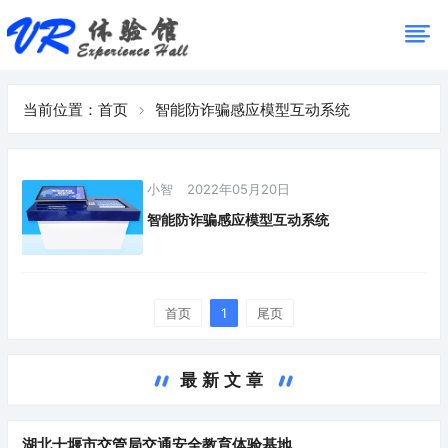
当前位置：
首页
智能防诈骗感应模型互动系统
小智
2022年05月20日
智能防诈骗感应模型互动系统
首页
1
尾页
最新文章
湖北十堰市交管局交通安全教育体验基地