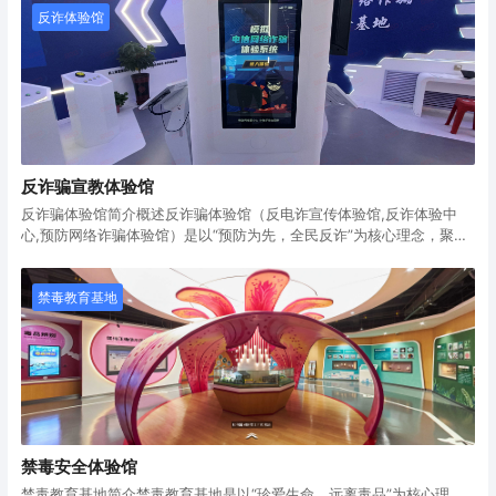
识、应急反应能力和科学避险技能，助力构建“全民防灾、科学减灾”的
反诈体验馆
社会防线。防灾减灾安全体验馆功能定位灾害认知普及：通过场景化展
示与数据可视化，普及地震、台风、洪涝、火灾等灾害的成因与危害。
应急技能实训：提供逃生、避险、救援等关键技能实操演练，强化“黄金
救
反诈骗宣教体验馆
反诈骗体验馆简介概述反诈骗体验馆（反电诈宣传体验馆,反诈体验中
心,预防网络诈骗体验馆）是以“预防为先，全民反诈”为核心理念，聚焦
电信网络诈骗、金融诈骗、街头骗局等新型犯罪防范的沉浸式安全教育
基地。通过真实案例还原、互动科技模拟及实战演练，场馆致力于提升
公众识诈、防诈、反诈能力，筑牢全民反诈防线，助力构建“全社会参
禁毒教育基地
与、全链条防范”的诈骗治理新格局。反诈骗体验馆功能定位诈骗认知教
育：解析高发诈骗类型（如刷单、冒充公检法、投资理财骗局），揭露
犯罪手法与心理操控逻辑。情景模拟体验：通过真实场景复现与互动
禁毒安全体验馆
禁毒教育基地简介禁毒教育基地是以“珍爱生命，远离毒品”为核心理