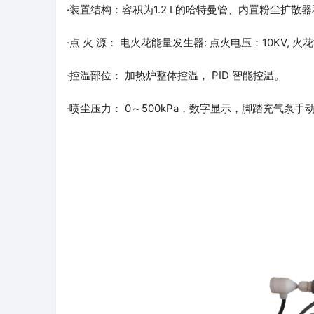
·装置结构：容积为1.2 L的哈特曼管、内置粉尘扩散
·点 火 源： 电火花能量发生器: 点火电压：10KV, 火
·控温部位： 加热炉整体控温， PID 智能控温。
·喷尘压力： 0～500kPa，数字显示，脚踏充气泵