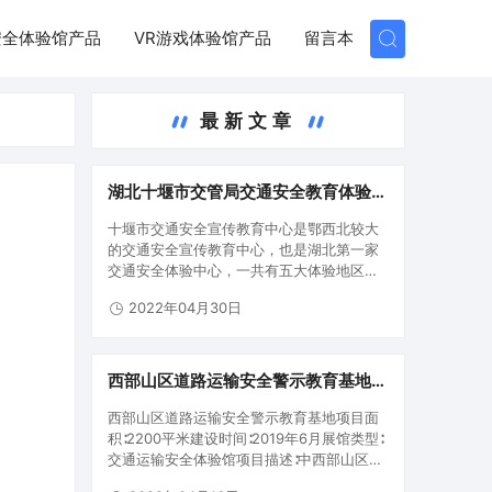
安全体验馆产品
VR游戏体验馆产品
留言本
最新文章
湖北十堰市交管局交通安全教育体验基
地
十堰市交通安全宣传教育中心是鄂西北较大
的交通安全宣传教育中心，也是湖北第一家
交通安全体验中心，一共有五大体验地区。
第一区域：交通安全警示教育宣教室第二地
2022年04月30日
区：交通安全专业知识学习培训区第三地
区：酒酒驾警示教育体验区第四地区：交通
安全专业知识学习培训互动交流区第五…
西部山区道路运输安全警示教育基地,
全国首个“体验式”山区道路运输安全教
西部山区道路运输安全警示教育基地项目面
育培训基地
积∶2200平米建设时间∶2019年6月展馆类型∶
交通运输安全体验馆项目描述∶中西部山区地
带道路运输安全警示教育基地是国家交通