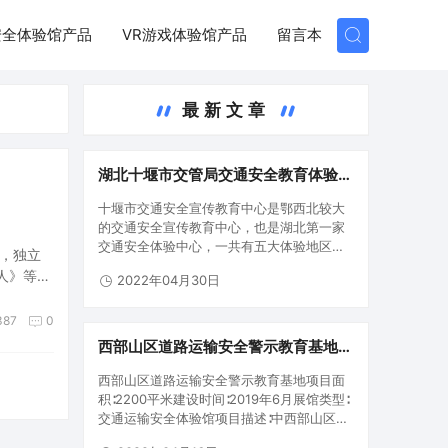
安全体验馆产品
VR游戏体验馆产品
留言本
最新文章
湖北十堰市交管局交通安全教育体验基
地
十堰市交通安全宣传教育中心是鄂西北较大
的交通安全宣传教育中心，也是湖北第一家
交通安全体验中心，一共有五大体验地区。
器，独立
第一区域：交通安全警示教育宣教室第二地
人》等惊
2022年04月30日
区：交通安全专业知识学习培训区第三地
G 输入
区：酒酒驾警示教育体验区第四地区：交通
率：
387
0
安全专业知识学习培训互动交流区第五…
西部山区道路运输安全警示教育基地,
全国首个“体验式”山区道路运输安全教
西部山区道路运输安全警示教育基地项目面
育培训基地
积∶2200平米建设时间∶2019年6月展馆类型∶
交通运输安全体验馆项目描述∶中西部山区地
带道路运输安全警示教育基地是国家交通