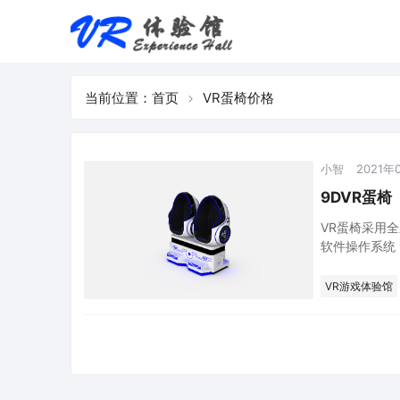
当前位置：
首页
VR蛋椅价格
小智
2021年
9DVR蛋椅
VR蛋椅采用
软件操作系统
险刺激的VR游
电压：220V
VR游戏体验馆
3500W重量：2