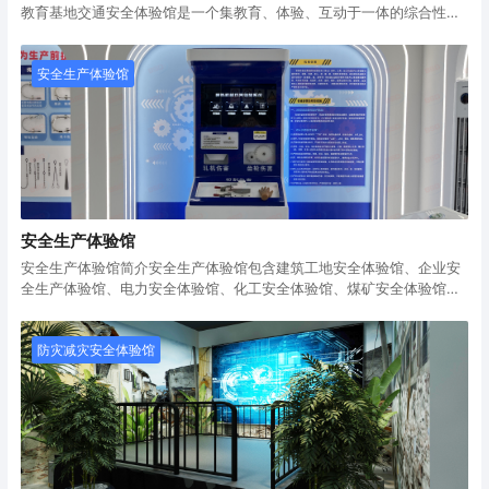
教育基地交通安全体验馆是一个集教育、体验、互动于一体的综合性场
馆，它通过模拟真实的交通环境和场景，结合多种现代科技手段，为参
观者提供生动、实用的交通安全教育体验。以下是对交通安全体验馆的
详细介绍：一、建设背景与目的交通安全体验馆的建设旨在提高公众对
安全生产体验馆
交通安全的认知和意识，培养正确的交通行为习惯，从而减少交通事故
的发生。它利用创新展项、互动体验和教育宣传等方式，使参观者在身
临其境的体验中学习和掌握交通安全知识，增强应急自救互救能力。
二、主
安全生产体验馆
安全生产体验馆简介安全生产体验馆包含建筑工地安全体验馆、企业安
全生产体验馆、电力安全体验馆、化工安全体验馆、煤矿安全体验馆、
工伤预防警示教育体验馆、安全警示教育基地、安全培训道场，是专为
提升公众及从业人员安全意识、普及安全知识、强化应急技能而设立的
沉浸式教育场所。它通过模拟真实生产环境中的安全隐患场景，结合现
防灾减灾安全体验馆
代科技手段，为体验者提供“身临其境”的安全教育，是安全文化建设的
重要载体。安全生产体验馆核心体验区内容建设展项1、智能安全帽和安
全鞋撞击体验系统（球体坠落版/杆状版）系统由安全帽、安全鞋以及