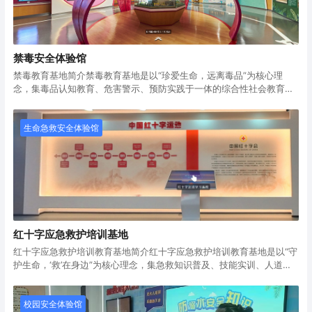
禁毒安全体验馆
禁毒教育基地简介禁毒教育基地是以“珍爱生命，远离毒品”为核心理
念，集毒品认知教育、危害警示、预防实践于一体的综合性社会教育平
台。基地通过历史回溯、科学解析、互动体验与情感共鸣，全方位揭示
毒品对个人、家庭及社会的毁灭性影响，强化公众尤其是青少年的防毒
拒毒意识，助力构建“全民参与、源头治理”的禁毒防线。禁毒教育基地
生命急救安全体验馆
功能及定位认知教育：系统普及毒品分类、成瘾机制及伪装形态（如“奶
茶”“跳跳糖”等新型毒品），破除认知盲区。危害警示：通过真实案例、
医学影像及数据对比，直观展现吸毒导致的生理损害、心理崩溃与
红十字应急救护培训基地
红十字应急救护培训教育基地简介红十字应急救护培训教育基地是以“守
护生命，‘救’在身边”为核心理念，集急救知识普及、技能实训、人道精
神传播于一体的专业化救援教育平台。基地依托国际红十字运动标准，
通过理论教学、模拟演练与科技赋能，全面提升公众应对突发伤病、自
然灾害及意外事件的应急处置能力，推动“人人学急救，急救为人人”的
校园安全体验馆