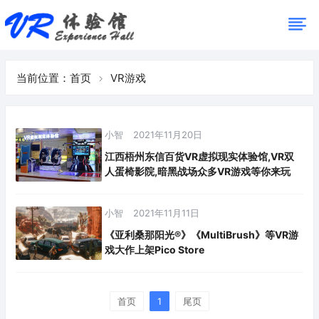
当前位置：
首页
VR游戏
小智
2021年11月20日
江西梧州东信百货VR虚拟现实体验馆,VR双
人蛋椅影院,暗黑战场众多VR游戏等你来玩
小智
2021年11月11日
《亚利桑那阳光®》《MultiBrush》等VR游
戏大作上架Pico Store
首页
1
尾页