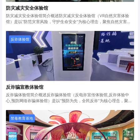
防灾减灾安全体验馆
防灾减灾安全体验馆简介概述防灾减灾安全体验馆（VR自然灾害体验
馆）是以“防范灾害风险，守护生命安全”为核心理念，聚焦自然灾害与
公共安全事件的预防、应对及自救互救能力提升的综合性实践教育基
地。通过模拟真实灾害场景与互动科技，场馆旨在增强公众的防灾意
识、应急反应能力和科学避险技能，助力构建“全民防灾、科学减灾”的
反诈体验馆
社会防线。防灾减灾安全体验馆功能定位灾害认知普及：通过场景化展
示与数据可视化，普及地震、台风、洪涝、火灾等灾害的成因与危害。
应急技能实训：提供逃生、避险、救援等关键技能实操演练，强化“黄金
救
反诈骗宣教体验馆
反诈骗体验馆简介概述反诈骗体验馆（反电诈宣传体验馆,反诈体验中
心,预防网络诈骗体验馆）是以“预防为先，全民反诈”为核心理念，聚焦
电信网络诈骗、金融诈骗、街头骗局等新型犯罪防范的沉浸式安全教育
基地。通过真实案例还原、互动科技模拟及实战演练，场馆致力于提升
公众识诈、防诈、反诈能力，筑牢全民反诈防线，助力构建“全社会参
禁毒教育基地
与、全链条防范”的诈骗治理新格局。反诈骗体验馆功能定位诈骗认知教
育：解析高发诈骗类型（如刷单、冒充公检法、投资理财骗局），揭露
犯罪手法与心理操控逻辑。情景模拟体验：通过真实场景复现与互动