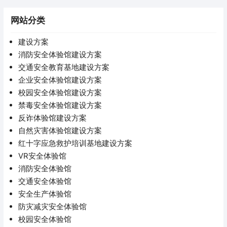
网站分类
建设方案
消防安全体验馆建设方案
交通安全教育基地建设方案
企业安全体验馆建设方案
校园安全体验馆建设方案
禁毒安全体验馆建设方案
反诈体验馆建设方案
自然灾害体验馆建设方案
红十字应急救护培训基地建设方案
VR安全体验馆
消防安全体验馆
交通安全体验馆
安全生产体验馆
防灾减灾安全体验馆
校园安全体验馆