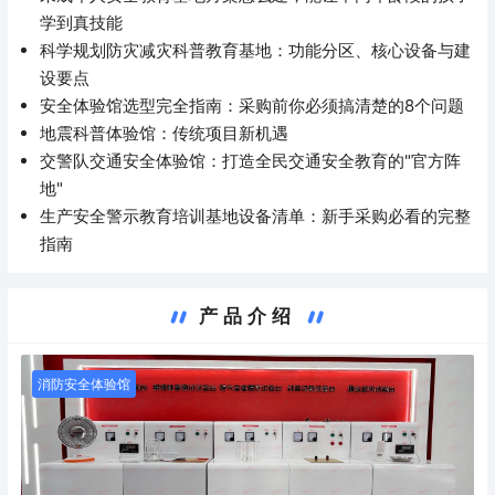
学到真技能
科学规划防灾减灾科普教育基地：功能分区、核心设备与建
设要点
安全体验馆选型完全指南：采购前你必须搞清楚的8个问题
地震科普体验馆：传统项目新机遇
交警队交通安全体验馆：打造全民交通安全教育的"官方阵
地"
生产安全警示教育培训基地设备清单：新手采购必看的完整
指南
产品介绍
消防安全体验馆