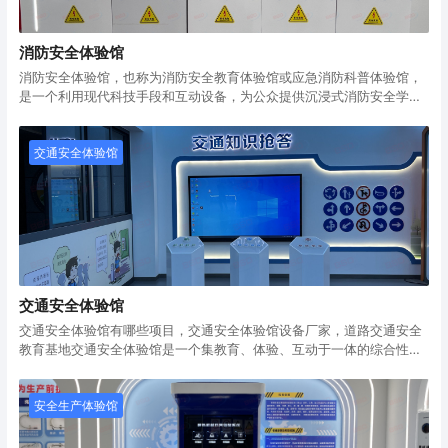
消防安全体验馆
消防安全体验馆，也称为消防安全教育体验馆或应急消防科普体验馆，
是一个利用现代科技手段和互动设备，为公众提供沉浸式消防安全学习
环境的场所。消防安全体验馆集教育、体验、互动于一体，通过模拟真
实的火灾场景和多样化的互动体验项目，旨在提高公众的消防安全意识
和自救互救能力。此篇内容为大家详细介绍，建设消防安全体验馆有那
交通安全体验馆
些常见的设备可用：（以下内容均为简单介绍，具体功能参数及建设方
案，可与我们联系获取专业的建议，和专属的定制化方案 188 98861
9663）点击设备名称可跳转到产品界面查看样图1、电气火
交通安全体验馆
交通安全体验馆有哪些项目，交通安全体验馆设备厂家，道路交通安全
教育基地交通安全体验馆是一个集教育、体验、互动于一体的综合性场
馆，它通过模拟真实的交通环境和场景，结合多种现代科技手段，为参
观者提供生动、实用的交通安全教育体验。以下是对交通安全体验馆的
详细介绍：一、建设背景与目的交通安全体验馆的建设旨在提高公众对
安全生产体验馆
交通安全的认知和意识，培养正确的交通行为习惯，从而减少交通事故
的发生。它利用创新展项、互动体验和教育宣传等方式，使参观者在身