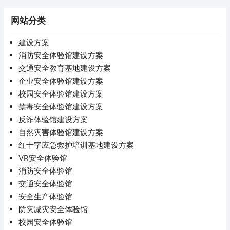
网站分类
建设方案
消防安全体验馆建设方案
交通安全教育基地建设方案
企业安全体验馆建设方案
校园安全体验馆建设方案
禁毒安全体验馆建设方案
反诈体验馆建设方案
自然灾害体验馆建设方案
红十字应急救护培训基地建设方案
VR安全体验馆
消防安全体验馆
交通安全体验馆
安全生产体验馆
防灾减灾安全体验馆
校园安全体验馆