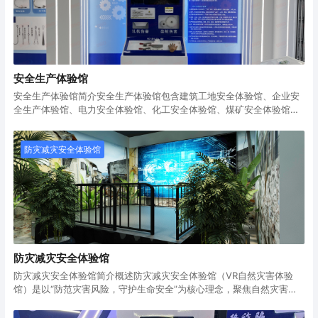
临其境的体验中学习和掌握交通安全知识，增强应急自救互救能力。
二、主
安全生产体验馆
安全生产体验馆简介安全生产体验馆包含建筑工地安全体验馆、企业安
全生产体验馆、电力安全体验馆、化工安全体验馆、煤矿安全体验馆、
工伤预防警示教育体验馆、安全警示教育基地、安全培训道场，是专为
提升公众及从业人员安全意识、普及安全知识、强化应急技能而设立的
沉浸式教育场所。它通过模拟真实生产环境中的安全隐患场景，结合现
防灾减灾安全体验馆
代科技手段，为体验者提供“身临其境”的安全教育，是安全文化建设的
重要载体。安全生产体验馆核心体验区内容建设展项1、智能安全帽和安
全鞋撞击体验系统（球体坠落版/杆状版）系统由安全帽、安全鞋以及
防灾减灾安全体验馆
防灾减灾安全体验馆简介概述防灾减灾安全体验馆（VR自然灾害体验
馆）是以“防范灾害风险，守护生命安全”为核心理念，聚焦自然灾害与
公共安全事件的预防、应对及自救互救能力提升的综合性实践教育基
地。通过模拟真实灾害场景与互动科技，场馆旨在增强公众的防灾意