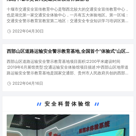
十堰市交通安全宣传教育中心是鄂西北较大的交通安全宣传教育中心，
也是湖北第一家交通安全体验中心，一共有五大体验地区。第一区域：
交通安全警示教育宣教室第二地区：交通安全专业知识学习培训区第三
地区：酒酒驾警示教育体验区第四地区：交通安全专业知识学习培训互
2022年04月30日
动交流区第五…
西部山区道路运输安全警示教育基地,全国首个“体验式”山区
道路运输安全教育培训基地
西部山区道路运输安全警示教育基地项目面积∶2200平米建设时间
∶2019年6月展馆类型∶交通运输安全体验馆项目描述∶中西部山区地带道
路运输安全警示教育基地是国家交通部、贵州市人民政府共创的西部地
区第一个道路运输安全警示教育基地，基地占地总面积约2116平米，
2022年04月16日
在…
安全科普体验馆