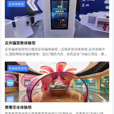
识、应急反应能力和科学避险技能，助力构建“全民防灾、科学减灾”的
反诈体验馆
社会防线。防灾减灾安全体验馆功能定位灾害认知普及：通过场景化展
示与数据可视化，普及地震、台风、洪涝、火灾等灾害的成因与危害。
应急技能实训：提供逃生、避险、救援等关键技能实操演练，强化“黄金
救
反诈骗宣教体验馆
反诈骗体验馆简介概述反诈骗体验馆（反电诈宣传体验馆,反诈体验中
心,预防网络诈骗体验馆）是以“预防为先，全民反诈”为核心理念，聚焦
电信网络诈骗、金融诈骗、街头骗局等新型犯罪防范的沉浸式安全教育
基地。通过真实案例还原、互动科技模拟及实战演练，场馆致力于提升
公众识诈、防诈、反诈能力，筑牢全民反诈防线，助力构建“全社会参
禁毒教育基地
与、全链条防范”的诈骗治理新格局。反诈骗体验馆功能定位诈骗认知教
育：解析高发诈骗类型（如刷单、冒充公检法、投资理财骗局），揭露
犯罪手法与心理操控逻辑。情景模拟体验：通过真实场景复现与互动
禁毒安全体验馆
禁毒教育基地简介禁毒教育基地是以“珍爱生命，远离毒品”为核心理