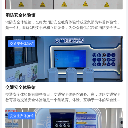
消防安全体验馆
消防安全体验馆，也称为消防安全教育体验馆或应急消防科普体验馆，
是一个利用现代科技手段和互动设备，为公众提供沉浸式消防安全学习
环境的场所。消防安全体验馆集教育、体验、互动于一体，通过模拟真
实的火灾场景和多样化的互动体验项目，旨在提高公众的消防安全意识
和自救互救能力。此篇内容为大家详细介绍，建设消防安全体验馆有那
交通安全体验馆
些常见的设备可用：（以下内容均为简单介绍，具体功能参数及建设方
案，可与我们联系获取专业的建议，和专属的定制化方案 188 98861
9663）点击设备名称可跳转到产品界面查看样图1、电气火
交通安全体验馆
交通安全体验馆有哪些项目，交通安全体验馆设备厂家，道路交通安全
教育基地交通安全体验馆是一个集教育、体验、互动于一体的综合性场
馆，它通过模拟真实的交通环境和场景，结合多种现代科技手段，为参
观者提供生动、实用的交通安全教育体验。以下是对交通安全体验馆的
详细介绍：一、建设背景与目的交通安全体验馆的建设旨在提高公众对
安全生产体验馆
交通安全的认知和意识，培养正确的交通行为习惯，从而减少交通事故
的发生。它利用创新展项、互动体验和教育宣传等方式，使参观者在身