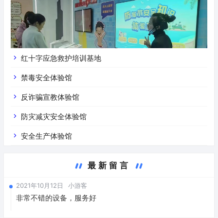
红十字应急救护培训基地
禁毒安全体验馆
反诈骗宣教体验馆
防灾减灾安全体验馆
安全生产体验馆
最新留言
2021年10月12日
小游客
非常不错的设备，服务好