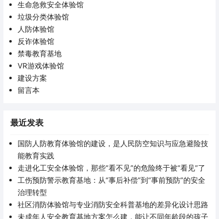
生命急救安全体验馆
垃圾分类体验馆
人防体验馆
反诈体验馆
禁毒教育基地
VR游戏体验馆
建设方案
留言本
最近发表
国防人防教育体验馆的建设，是人民防空知识与应急避险技
能教育实践
走进化工安全体验馆，那些“看不见”的危险终于被“看见”了
工伤预防警示教育基地：从“事后补偿”到“事前预防”的安全
治理转型
社区消防体验馆与专业消防安全科普基地的差异化设计思路
未成年人安全教育基地方案怎么建，能让不同年龄段的孩子