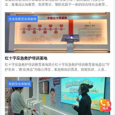
念，集毒品认知教育、危害警示、预防实践于一体的综合性社会教育平
台。基地通过历史回溯、科学解析、互动体验与情感共鸣，全方位揭示
毒品对个人、家庭及社会的毁灭性影响，强化公众尤其是青少年的防毒
拒毒意识，助力构建“全民参与、源头治理”的禁毒防线。禁毒教育基地
生命急救安全体验馆
功能及定位认知教育：系统普及毒品分类、成瘾机制及伪装形态（如“奶
茶”“跳跳糖”等新型毒品），破除认知盲区。危害警示：通过真实案例、
医学影像及数据对比，直观展现吸毒导致的生理损害、心理崩溃与
红十字应急救护培训基地
红十字应急救护培训教育基地简介红十字应急救护培训教育基地是以“守
护生命，‘救’在身边”为核心理念，集急救知识普及、技能实训、人道精
神传播于一体的专业化救援教育平台。基地依托国际红十字运动标准，
通过理论教学、模拟演练与科技赋能，全面提升公众应对突发伤病、自
然灾害及意外事件的应急处置能力，推动“人人学急救，急救为人人”的
校园安全体验馆
社会氛围建设。红十字应急救护培训教育基地功能及定位急救技能标准
化培训：提供心肺复苏（CPR）、自动体外除颤器（AED）使用、创伤
包扎等国际认证课程。场景化应急演练：模拟交通事故、地震
电话