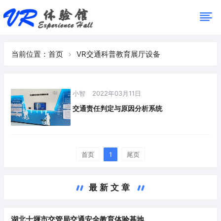
当前位置：
首页
VR交通科普教育展厅设备
小智
2022年03月11日
交通责任判定与原因分析系统
首页
1
尾页
最新文章
湖北十堰市交管局交通安全教育体验基地