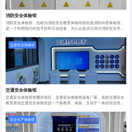
消防安全体验馆
消防安全体验馆，也称为消防安全教育体验馆或应急消防科普体验馆，
是一个利用现代科技手段和互动设备，为公众提供沉浸式消防安全学习
环境的场所。消防安全体验馆集教育、体验、互动于一体，通过模拟真
实的火灾场景和多样化的互动体验项目，旨在提高公众的消防安全意识
和自救互救能力。此篇内容为大家详细介绍，建设消防安全体验馆有那
交通安全体验馆
些常见的设备可用：（以下内容均为简单介绍，具体功能参数及建设方
案，可与我们联系获取专业的建议，和专属的定制化方案 188 98861
9663）点击设备名称可跳转到产品界面查看样图1、电气火
交通安全体验馆
交通安全体验馆有哪些项目，交通安全体验馆设备厂家，道路交通安全
教育基地交通安全体验馆是一个集教育、体验、互动于一体的综合性场
馆，它通过模拟真实的交通环境和场景，结合多种现代科技手段，为参
观者提供生动、实用的交通安全教育体验。以下是对交通安全体验馆的
详细介绍：一、建设背景与目的交通安全体验馆的建设旨在提高公众对
安全生产体验馆
交通安全的认知和意识，培养正确的交通行为习惯，从而减少交通事故
的发生。它利用创新展项、互动体验和教育宣传等方式，使参观者在身