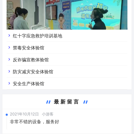
红十字应急救护培训基地
禁毒安全体验馆
反诈骗宣教体验馆
防灾减灾安全体验馆
安全生产体验馆
最新留言
2021年10月12日
小游客
非常不错的设备，服务好