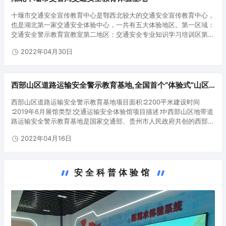
十堰市交通安全宣传教育中心是鄂西北较大的交通安全宣传教育中心，
也是湖北第一家交通安全体验中心，一共有五大体验地区。第一区域：
交通安全警示教育宣教室第二地区：交通安全专业知识学习培训区第三
地区：酒酒驾警示教育体验区第四地区：交通安全专业知识学习培训互
2022年04月30日
动交流区第五…
西部山区道路运输安全警示教育基地,全国首个“体验式”山区
道路运输安全教育培训基地
西部山区道路运输安全警示教育基地项目面积∶2200平米建设时间
∶2019年6月展馆类型∶交通运输安全体验馆项目描述∶中西部山区地带道
路运输安全警示教育基地是国家交通部、贵州市人民政府共创的西部地
区第一个道路运输安全警示教育基地，基地占地总面积约2116平米，
2022年04月16日
在…
安全科普体验馆