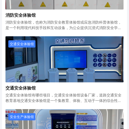
消防安全体验馆
消防安全体验馆，也称为消防安全教育体验馆或应急消防科普体验馆，
是一个利用现代科技手段和互动设备，为公众提供沉浸式消防安全学习
环境的场所。消防安全体验馆集教育、体验、互动于一体，通过模拟真
实的火灾场景和多样化的互动体验项目，旨在提高公众的消防安全意识
和自救互救能力。此篇内容为大家详细介绍，建设消防安全体验馆有那
交通安全体验馆
些常见的设备可用：（以下内容均为简单介绍，具体功能参数及建设方
案，可与我们联系获取专业的建议，和专属的定制化方案 188 98861
9663）点击设备名称可跳转到产品界面查看样图1、电气火
交通安全体验馆
交通安全体验馆有哪些项目，交通安全体验馆设备厂家，道路交通安全
教育基地交通安全体验馆是一个集教育、体验、互动于一体的综合性场
馆，它通过模拟真实的交通环境和场景，结合多种现代科技手段，为参
观者提供生动、实用的交通安全教育体验。以下是对交通安全体验馆的
详细介绍：一、建设背景与目的交通安全体验馆的建设旨在提高公众对
安全生产体验馆
交通安全的认知和意识，培养正确的交通行为习惯，从而减少交通事故
的发生。它利用创新展项、互动体验和教育宣传等方式，使参观者在身