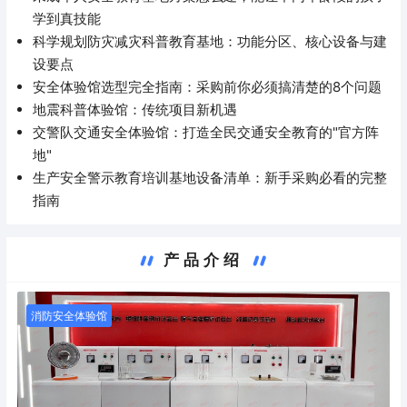
学到真技能
科学规划防灾减灾科普教育基地：功能分区、核心设备与建
设要点
安全体验馆选型完全指南：采购前你必须搞清楚的8个问题
地震科普体验馆：传统项目新机遇
交警队交通安全体验馆：打造全民交通安全教育的"官方阵
地"
生产安全警示教育培训基地设备清单：新手采购必看的完整
指南
产品介绍
消防安全体验馆