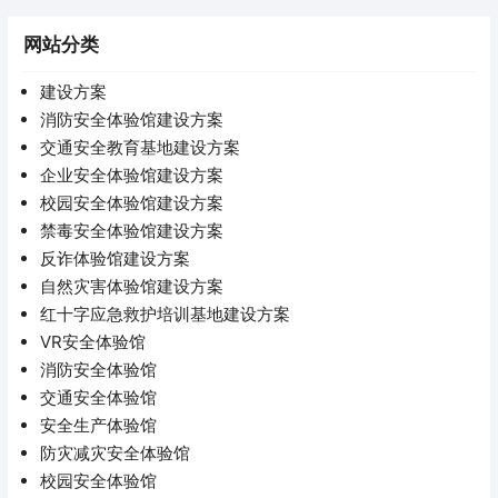
网站分类
建设方案
消防安全体验馆建设方案
交通安全教育基地建设方案
企业安全体验馆建设方案
校园安全体验馆建设方案
禁毒安全体验馆建设方案
反诈体验馆建设方案
自然灾害体验馆建设方案
红十字应急救护培训基地建设方案
VR安全体验馆
消防安全体验馆
交通安全体验馆
安全生产体验馆
防灾减灾安全体验馆
校园安全体验馆