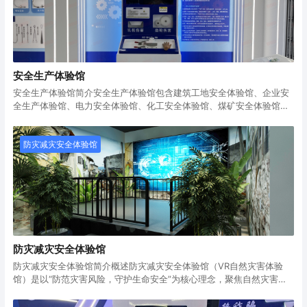
临其境的体验中学习和掌握交通安全知识，增强应急自救互救能力。
二、主
安全生产体验馆
安全生产体验馆简介安全生产体验馆包含建筑工地安全体验馆、企业安
全生产体验馆、电力安全体验馆、化工安全体验馆、煤矿安全体验馆、
工伤预防警示教育体验馆、安全警示教育基地、安全培训道场，是专为
提升公众及从业人员安全意识、普及安全知识、强化应急技能而设立的
沉浸式教育场所。它通过模拟真实生产环境中的安全隐患场景，结合现
防灾减灾安全体验馆
代科技手段，为体验者提供“身临其境”的安全教育，是安全文化建设的
重要载体。安全生产体验馆核心体验区内容建设展项1、智能安全帽和安
全鞋撞击体验系统（球体坠落版/杆状版）系统由安全帽、安全鞋以及
防灾减灾安全体验馆
防灾减灾安全体验馆简介概述防灾减灾安全体验馆（VR自然灾害体验
馆）是以“防范灾害风险，守护生命安全”为核心理念，聚焦自然灾害与
公共安全事件的预防、应对及自救互救能力提升的综合性实践教育基
地。通过模拟真实灾害场景与互动科技，场馆旨在增强公众的防灾意