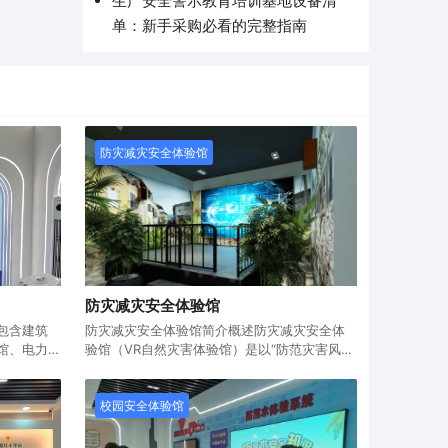
生产安全警示教育培训基地设备清
单：新手采购必看的完整指南
防灾减灾安全体验馆
防灾减灾安全体验馆
包含建筑
防灾减灾安全体验馆简介概述防灾减灾安全体
馆、电力
验馆（VR自然灾害体验馆）是以“防范灾害风
安全体验
险，守护生命安全”为核心理念，聚焦自然灾害
警示教育
与公共安全事件的预防、应对及自救互救能力
众及从业
提升的综合性实践教育基地。通过模拟真实灾
校园安全体验馆
应急技能
害场景与互动科技，场馆旨在增强公众的防灾
拟真实生
意识、应急反应能力和科学避险技能，助力构