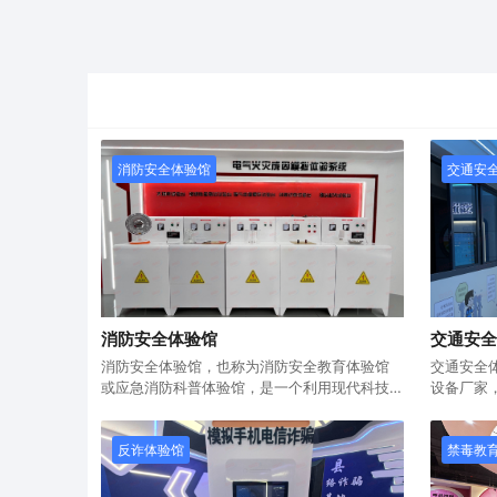
消防安全体验馆
交通安
消防安全体验馆
交通安全
消防安全体验馆，也称为消防安全教育体验馆
交通安全
或应急消防科普体验馆，是一个利用现代科技
设备厂家
手段和互动设备，为公众提供沉浸式消防安全
验馆是一
学习环境的场所。消防安全体验馆集教育、体
性场馆，
验、互动于一体，通过模拟真实的火灾场景和
反诈体验馆
结合多种
禁毒教
多样化的互动体验项目，旨在提高公众的消防
实用的交
安全意识和自救互救能力。此篇内容为大家详
体验馆的