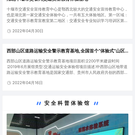
十堰市交通安全宣传教育中心是鄂西北较大的交通安全宣传教育中心，
也是湖北第一家交通安全体验中心，一共有五大体验地区。第一区域：
交通安全警示教育宣教室第二地区：交通安全专业知识学习培训区第三
地区：酒酒驾警示教育体验区第四地区：交通安全专业知识学习培训互
2022年04月30日
动交流区第五…
西部山区道路运输安全警示教育基地,全国首个“体验式”山区
道路运输安全教育培训基地
西部山区道路运输安全警示教育基地项目面积∶2200平米建设时间
∶2019年6月展馆类型∶交通运输安全体验馆项目描述∶中西部山区地带道
路运输安全警示教育基地是国家交通部、贵州市人民政府共创的西部地
区第一个道路运输安全警示教育基地，基地占地总面积约2116平米，
2022年04月16日
在…
安全科普体验馆