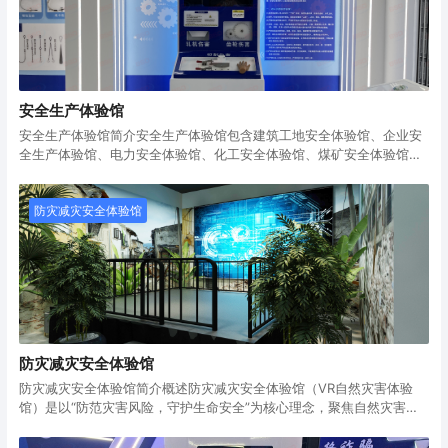
临其境的体验中学习和掌握交通安全知识，增强应急自救互救能力。
二、主
安全生产体验馆
安全生产体验馆简介安全生产体验馆包含建筑工地安全体验馆、企业安
全生产体验馆、电力安全体验馆、化工安全体验馆、煤矿安全体验馆、
工伤预防警示教育体验馆、安全警示教育基地、安全培训道场，是专为
提升公众及从业人员安全意识、普及安全知识、强化应急技能而设立的
沉浸式教育场所。它通过模拟真实生产环境中的安全隐患场景，结合现
防灾减灾安全体验馆
代科技手段，为体验者提供“身临其境”的安全教育，是安全文化建设的
重要载体。安全生产体验馆核心体验区内容建设展项1、智能安全帽和安
全鞋撞击体验系统（球体坠落版/杆状版）系统由安全帽、安全鞋以及
防灾减灾安全体验馆
防灾减灾安全体验馆简介概述防灾减灾安全体验馆（VR自然灾害体验
馆）是以“防范灾害风险，守护生命安全”为核心理念，聚焦自然灾害与
公共安全事件的预防、应对及自救互救能力提升的综合性实践教育基
地。通过模拟真实灾害场景与互动科技，场馆旨在增强公众的防灾意