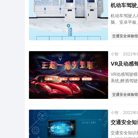
机动车驾驶
机动车驾驶人A
脑、安卓平板
份确认：系统
身份确认。（
交通安全体验
育进行考勤，
小智
2022年
VR及动感
VR动感驾驶
系统,醉酒驾
模拟体验系统
坡、信号灯路
交通安全体验
车场、下坡、
小智
2022年
交通安全知
交通安全知识