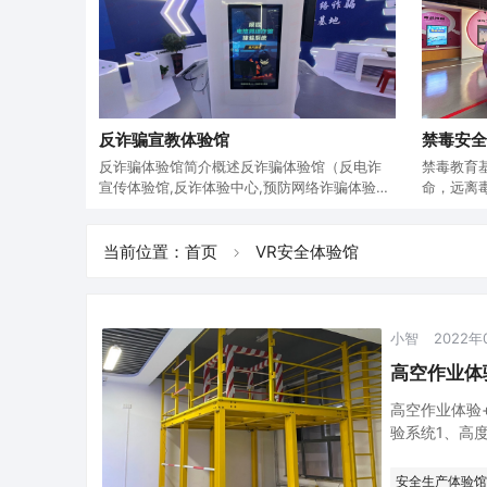
安全意识和自救互救能力。此篇内容为大家详
体验馆的
细介绍，建设消防安全体验馆有那些常见的设
安全体验
备可用：（以下内容均为简单介绍，具体功能
认知和意
参数及建设方案，可与我们联系获取专业的建
减少交通
议，和专属的定制化方案 188 98861 9663）
体验和教
点击设备名称可跳转到产品界面查看样图1、电
的体验中
反诈骗宣教体验馆
禁毒安全
气火
自救互救
反诈骗体验馆简介概述反诈骗体验馆（反电诈
禁毒教育
宣传体验馆,反诈体验中心,预防网络诈骗体验
命，远离
馆）是以“预防为先，全民反诈”为核心理念，聚
危害警示
焦电信网络诈骗、金融诈骗、街头骗局等新型
平台。基
犯罪防范的沉浸式安全教育基地。通过真实案
验与情感
当前位置：
首页
VR安全体验馆
例还原、互动科技模拟及实战演练，场馆致力
及社会的
于提升公众识诈、防诈、反诈能力，筑牢全民
的防毒拒
反诈防线，助力构建“全社会参与、全链条防范”
理”的禁
的诈骗治理新格局。反诈骗体验馆功能定位诈
教育：系
小智
2022年
骗认知教育：解析高发诈骗类型（如刷单、冒
态（如“奶
高空作业体
充公检法、投资理财骗局），揭露犯罪手法与
盲区。危
心理操控逻辑。情景模拟体验：通过真实场景
数据对比
高空作业体验
复现与互动
理崩溃与
验系统1、高
2、爬梯、高
穿戴控制系统
安全生产体验