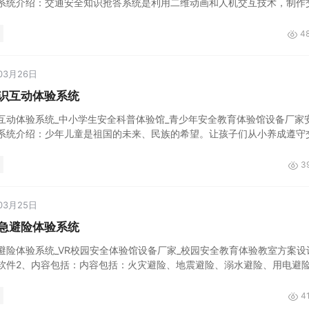
系统介绍：交通安全知识抢答系统是利用二维动画和人机交互技术，制作
机出题20道，每道题5分，共计100分；题目、界面、背景音乐可根据用
用户可选择单人答题，或多人抢答，可支持8人抢答，可根据用户要求设
馆
4
抢答的方式，让体验更具参与互动性，提高体验者交...
03月26日
识互动体验系统
互动体验系统_中小学生安全科普体验馆_青少年安全教育体验馆设备厂家
系统介绍：少年儿童是祖国的未来、民族的希望。让孩子们从小养成遵守
的良好习惯，确保孩子们健康快乐的成长。利用3D动画技术，通过游戏
，使低龄段的儿童能够正确掌握交通安全知识。安全回家知识互动体验系
馆
3
系统软件2、内容包括：交通安全标识闯关（8关），交...
03月25日
急避险体验系统
避险体验系统_VR校园安全体验馆设备厂家_校园安全教育体验教室方案设
软件2、内容包括：内容包括：火灾避险、地震避险、溺水避险、用电避
险、雷电避险、冰雪避险、台风避险、泥石流避险、校车避险、校园避险
避险、拒毒避险、治安避险、防恐避险。3、软件支持1920×1080高清
馆
4
画面显示，完美支持16：9高清显示器...