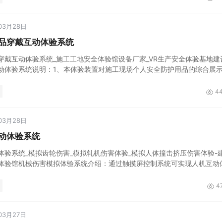
机仿真实训互动体验系统装置模拟跨步电压触电互...
03月28日
品穿戴互动体验系统
穿戴互动体验系统_施工工地安全体验馆设备厂家_VR生产安全体验基地建
动体验系统说明：1、本体验装置对施工现场个人安全防护用品的综合展
用品 及装备的重要作用以及正确使用方法。培训作业人员使用通过安全
备，促使作业人员养成自发佩戴个人防护用品及装备的良好习惯。内部整 
馆
4
用品实物展示、假人模特着装展示、各种常见安全防...
03月28日
动体验系统
体验系统_模拟齿轮伤害_模拟轧机伤害体验_模拟人体撞击挤压伤害体验-
体验馆机械伤害模拟体验系统介绍：通过触摸屏控制系统可实现人机互动
手伤害、轧机切手伤害、撞击挤压人体伤害等过程，真实了解机械伤害的
验系统参数：1、模拟齿轮伤害体验（屏幕尺寸：32寸，材质：板金1.2m
馆
4
、等效：黄色LED灯带）.2、模拟人体撞...
03月27日