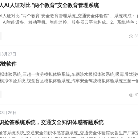
人AI人证对比 “两个教育”安全教育管理系统
I人证对比 “两个教育”安全教育管理系统_交通安全体验馆1、系统构成： 
、AI智能设备、移动手机、智能监控、服务器云平台构成。2、系统特色：
通过学习平台身份认证、人证对比身份证明核对等方式采集体验者身份证
2）准确性：系统采用AI智能人证对比签到、过程签到、签退等方式对审
馆
3
自动采集签到时间，过程签到时间，签退...
03月27日
驾驶软件
模拟体验系统,三超一疲劳模拟体验系统,车辆涉水模拟体验系统,吸毒后驾
驶模拟体验系统,视觉盲区模拟体验系统,汽车安全驾驶模拟体验系统三超一
 系统介绍：超载：保持车距、超速、道路施工、连续弯道、人行道、隧道
口这八个项目。超员：保持车距、超速、道路施工、连续弯道、人行道、
馆
4
信号灯路口、左转这十个项目。超速：道路施工、...
03月26日
识抢答系统系统，交通安全知识体感答题系统
抢答系统系统_交通安全知识体感答题系统_交通安全体验馆设备生产厂家