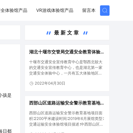
安全体验馆产品
VR游戏体验馆产品
留言本
最新文章
湖北十堰市交管局交通安全教育体验基
地
十堰市交通安全宣传教育中心是鄂西北较大
的交通安全宣传教育中心，也是湖北第一家
交通安全体验中心，一共有五大体验地区。
第一区域：交通安全警示教育宣教室第二地
2022年04月30日
区：交通安全专业知识学习培训区第三地
区：酒酒驾警示教育体验区第四地区：交通
小孩是
安全专业知识学习培训互动交流区第五…
西部山区道路运输安全警示教育基地,
全国首个“体验式”山区道路运输安全教
西部山区道路运输安全警示教育基地项目面
育培训基地
积∶2200平米建设时间∶2019年6月展馆类型∶
交通运输安全体验馆项目描述∶中西部山区地
带道路运输安全警示教育基地是国家交通
每日都