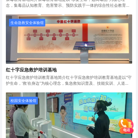
念，集毒品认知教育、危害警示、预防实践于一体的综合性社会教育平
台。基地通过历史回溯、科学解析、互动体验与情感共鸣，全方位揭示
毒品对个人、家庭及社会的毁灭性影响，强化公众尤其是青少年的防毒
拒毒意识，助力构建“全民参与、源头治理”的禁毒防线。禁毒教育基地
生命急救安全体验馆
功能及定位认知教育：系统普及毒品分类、成瘾机制及伪装形态（如“奶
茶”“跳跳糖”等新型毒品），破除认知盲区。危害警示：通过真实案例、
医学影像及数据对比，直观展现吸毒导致的生理损害、心理崩溃与
红十字应急救护培训基地
红十字应急救护培训教育基地简介红十字应急救护培训教育基地是以“守
护生命，‘救’在身边”为核心理念，集急救知识普及、技能实训、人道精
神传播于一体的专业化救援教育平台。基地依托国际红十字运动标准，
通过理论教学、模拟演练与科技赋能，全面提升公众应对突发伤病、自
然灾害及意外事件的应急处置能力，推动“人人学急救，急救为人人”的
校园安全体验馆
社会氛围建设。红十字应急救护培训教育基地功能及定位急救技能标准
化培训：提供心肺复苏（CPR）、自动体外除颤器（AED）使用、创伤
包扎等国际认证课程。场景化应急演练：模拟交通事故、地震
电话