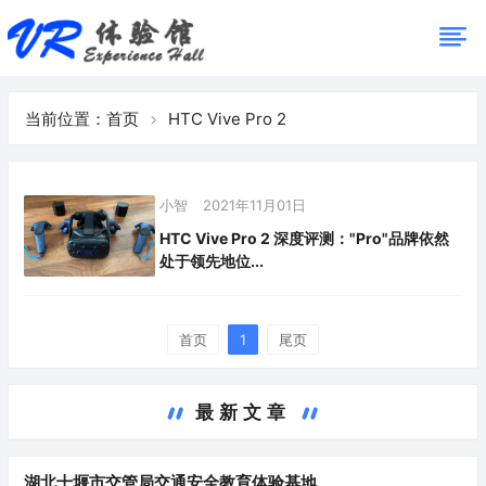
当前位置：
首页
HTC Vive Pro 2
小智
2021年11月01日
HTC Vive Pro 2 深度评测："Pro"品牌依然
处于领先地位...
首页
1
尾页
最新文章
湖北十堰市交管局交通安全教育体验基地