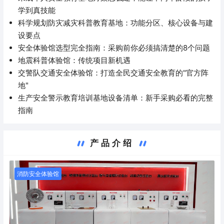
学到真技能
科学规划防灾减灾科普教育基地：功能分区、核心设备与建
设要点
安全体验馆选型完全指南：采购前你必须搞清楚的8个问题
地震科普体验馆：传统项目新机遇
交警队交通安全体验馆：打造全民交通安全教育的"官方阵
地"
生产安全警示教育培训基地设备清单：新手采购必看的完整
指南
产品介绍
消防安全体验馆